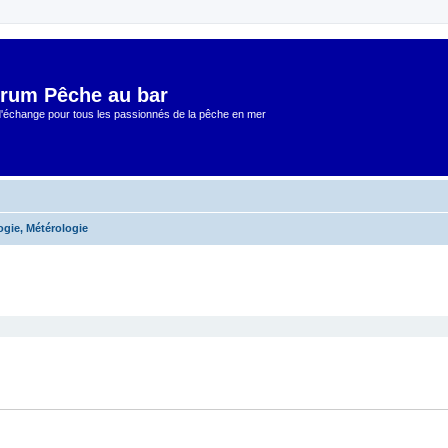
rum Pêche au bar
 d'échange pour tous les passionnés de la pêche en mer
ogie, Métérologie
cher
cherche avancée