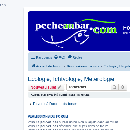
!!" />
Fo
lieu
Raccourcis
FAQ
Règles
Accueil du forum
Discussions diverses
Ecologie, Ichtyol
Ecologie, Ichtyologie, Métérologie
Recher
Re
Nouveau sujet
Aucun sujet n’a été publié dans ce forum.
Revenir à l’accueil du forum
PERMISSIONS DU FORUM
Vous
ne pouvez pas
publier de nouveaux sujets dans ce forum
Vous
ne pouvez pas
répondre aux sujets dans ce forum