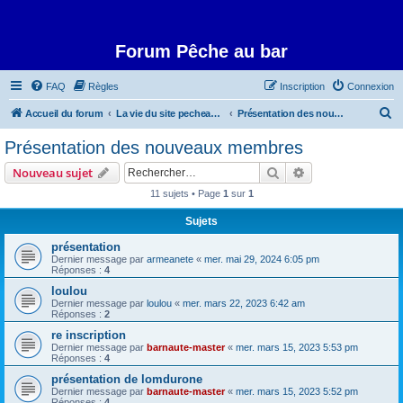
Forum Pêche au bar
FAQ
Règles
Inscription
Connexion
R
Accueil du forum
La vie du site pecheaubar.com
Présentation des nouveaux membres
e
Présentation des nouveaux membres
c
Rechercher
Recherche avanc
Nouveau sujet
h
11 sujets • Page
1
sur
1
e
Sujets
r
c
présentation
Dernier message par
armeanete
«
mer. mai 29, 2024 6:05 pm
h
Réponses :
4
e
loulou
Dernier message par
loulou
«
mer. mars 22, 2023 6:42 am
r
Réponses :
2
re inscription
Dernier message par
barnaute-master
«
mer. mars 15, 2023 5:53 pm
Réponses :
4
présentation de lomdurone
Dernier message par
barnaute-master
«
mer. mars 15, 2023 5:52 pm
Réponses :
4