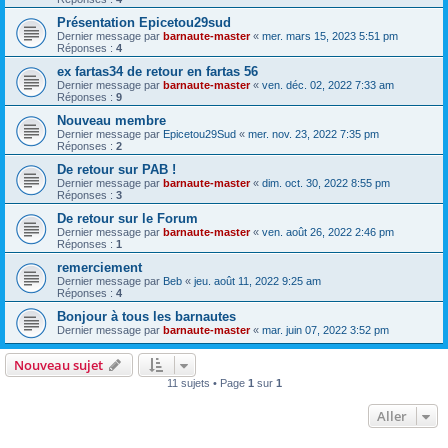
Présentation Epicetou29sud
Dernier message par
barnaute-master
«
mer. mars 15, 2023 5:51 pm
Réponses :
4
ex fartas34 de retour en fartas 56
Dernier message par
barnaute-master
«
ven. déc. 02, 2022 7:33 am
Réponses :
9
Nouveau membre
Dernier message par
Epicetou29Sud
«
mer. nov. 23, 2022 7:35 pm
Réponses :
2
De retour sur PAB !
Dernier message par
barnaute-master
«
dim. oct. 30, 2022 8:55 pm
Réponses :
3
De retour sur le Forum
Dernier message par
barnaute-master
«
ven. août 26, 2022 2:46 pm
Réponses :
1
remerciement
Dernier message par
Beb
«
jeu. août 11, 2022 9:25 am
Réponses :
4
Bonjour à tous les barnautes
Dernier message par
barnaute-master
«
mar. juin 07, 2022 3:52 pm
Nouveau sujet
11 sujets • Page
1
sur
1
Aller