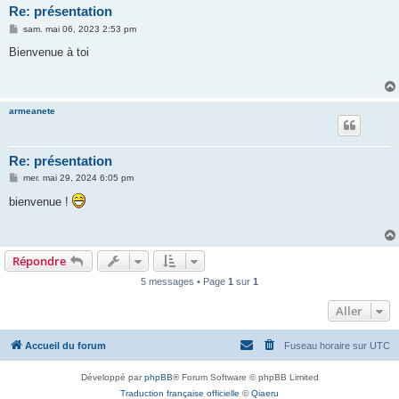
Re: présentation
M
sam. mai 06, 2023 2:53 pm
e
s
Bienvenue à toi
s
a
g
e
armeanete
Re: présentation
M
mer. mai 29, 2024 6:05 pm
e
s
bienvenue !
s
a
g
e
Répondre
5 messages • Page
1
sur
1
Aller
Accueil du forum
Fuseau horaire sur
UTC
Développé par
phpBB
® Forum Software © phpBB Limited
Traduction française officielle
©
Qiaeru