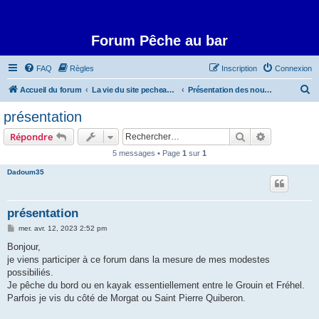
Forum Pêche au bar
FAQ
Règles
Inscription
Connexion
R
Accueil du forum
La vie du site pecheaubar.com
Présentation des nouveaux membres
e
présentation
c
Rechercher
Recherche 
Répondre
h
5 messages • Page
1
sur
1
e
Dadoum35
r
c
h
présentation
e
M
mer. avr. 12, 2023 2:52 pm
e
r
s
Bonjour,
s
je viens participer à ce forum dans la mesure de mes modestes
a
g
possibiliés.
e
Je pêche du bord ou en kayak essentiellement entre le Grouin et Fréhel.
Parfois je vis du côté de Morgat ou Saint Pierre Quiberon.