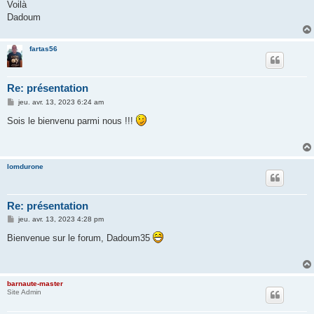
Voilà
Dadoum
fartas56
Re: présentation
M
jeu. avr. 13, 2023 6:24 am
e
s
Sois le bienvenu parmi nous !!!
s
a
g
e
lomdurone
Re: présentation
M
jeu. avr. 13, 2023 4:28 pm
e
s
Bienvenue sur le forum, Dadoum35
s
a
g
e
barnaute-master
Site Admin